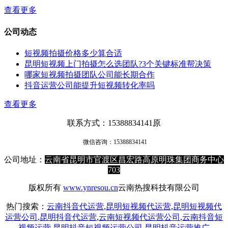
查看更多
公司动态
短视频拍摄价格多少算合适
昆明短视频上门拍摄怎么选团队?3个关键标准帮决策
哪家短视频拍摄团队公司能长期合作
抖音运营公司能提升短视频转化率吗
查看更多
联系方式：15388834141原
微信咨询：
15388834141
公司地址：
云南省昆明市官渡区昌宏路高原明珠集团商务中心
703
版权所有
www.ynresou.cn
云南热搜科技有限公司
热门搜索：
云南抖音代运营
,
昆明短视频代运营
,
昆明短视频代
运营公司
,
昆明抖音代运营
,
云南短视频代运营公司
,
云南抖音短
视频运营
,
昆明抖音短视频运营公司
,
昆明抖音运营推广