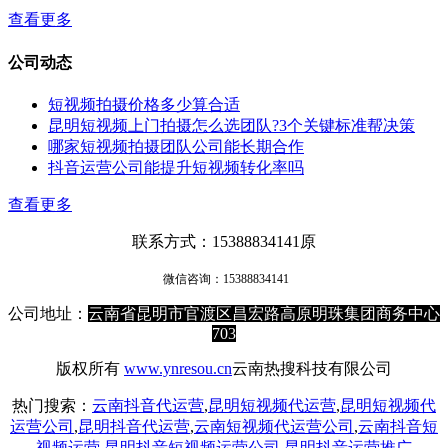
查看更多
公司动态
短视频拍摄价格多少算合适
昆明短视频上门拍摄怎么选团队?3个关键标准帮决策
哪家短视频拍摄团队公司能长期合作
抖音运营公司能提升短视频转化率吗
查看更多
联系方式：15388834141原
微信咨询：
15388834141
公司地址：
云南省昆明市官渡区昌宏路高原明珠集团商务中心
703
版权所有
www.ynresou.cn
云南热搜科技有限公司
热门搜索：
云南抖音代运营
,
昆明短视频代运营
,
昆明短视频代
运营公司
,
昆明抖音代运营
,
云南短视频代运营公司
,
云南抖音短
视频运营
,
昆明抖音短视频运营公司
,
昆明抖音运营推广