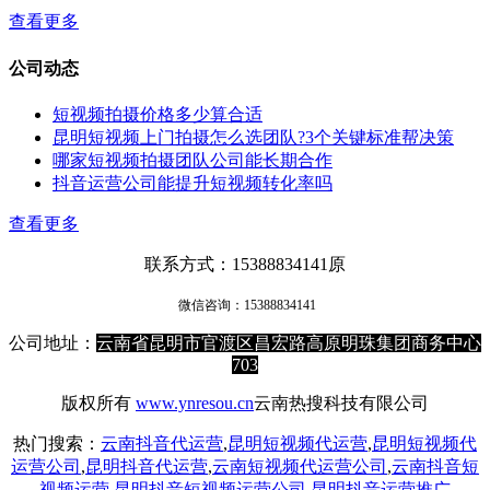
查看更多
公司动态
短视频拍摄价格多少算合适
昆明短视频上门拍摄怎么选团队?3个关键标准帮决策
哪家短视频拍摄团队公司能长期合作
抖音运营公司能提升短视频转化率吗
查看更多
联系方式：15388834141原
微信咨询：
15388834141
公司地址：
云南省昆明市官渡区昌宏路高原明珠集团商务中心
703
版权所有
www.ynresou.cn
云南热搜科技有限公司
热门搜索：
云南抖音代运营
,
昆明短视频代运营
,
昆明短视频代
运营公司
,
昆明抖音代运营
,
云南短视频代运营公司
,
云南抖音短
视频运营
,
昆明抖音短视频运营公司
,
昆明抖音运营推广