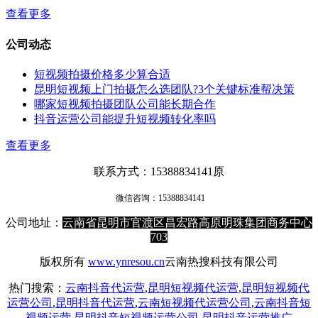
查看更多
公司动态
短视频拍摄价格多少算合适
昆明短视频上门拍摄怎么选团队?3个关键标准帮决策
哪家短视频拍摄团队公司能长期合作
抖音运营公司能提升短视频转化率吗
查看更多
联系方式：15388834141原
微信咨询：
15388834141
公司地址：
云南省昆明市官渡区昌宏路高原明珠集团商务中心
703
版权所有
www.ynresou.cn
云南热搜科技有限公司
热门搜索：
云南抖音代运营
,
昆明短视频代运营
,
昆明短视频代
运营公司
,
昆明抖音代运营
,
云南短视频代运营公司
,
云南抖音短
视频运营
,
昆明抖音短视频运营公司
,
昆明抖音运营推广