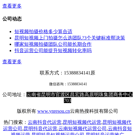
查看更多
公司动态
短视频拍摄价格多少算合适
昆明短视频上门拍摄怎么选团队?3个关键标准帮决策
哪家短视频拍摄团队公司能长期合作
抖音运营公司能提升短视频转化率吗
查看更多
联系方式：15388834141原
微信咨询：
15388834141
公司地址：
云南省昆明市官渡区昌宏路高原明珠集团商务中心
703
版权所有
www.ynresou.cn
云南热搜科技有限公司
热门搜索：
云南抖音代运营
,
昆明短视频代运营
,
昆明短视频代
运营公司
,
昆明抖音代运营
,
云南短视频代运营公司
,
云南抖音短
视频运营
,
昆明抖音短视频运营公司
,
昆明抖音运营推广