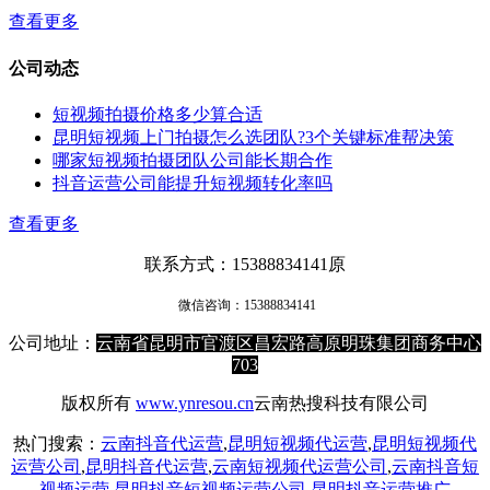
查看更多
公司动态
短视频拍摄价格多少算合适
昆明短视频上门拍摄怎么选团队?3个关键标准帮决策
哪家短视频拍摄团队公司能长期合作
抖音运营公司能提升短视频转化率吗
查看更多
联系方式：15388834141原
微信咨询：
15388834141
公司地址：
云南省昆明市官渡区昌宏路高原明珠集团商务中心
703
版权所有
www.ynresou.cn
云南热搜科技有限公司
热门搜索：
云南抖音代运营
,
昆明短视频代运营
,
昆明短视频代
运营公司
,
昆明抖音代运营
,
云南短视频代运营公司
,
云南抖音短
视频运营
,
昆明抖音短视频运营公司
,
昆明抖音运营推广