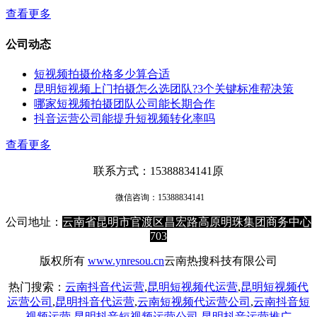
查看更多
公司动态
短视频拍摄价格多少算合适
昆明短视频上门拍摄怎么选团队?3个关键标准帮决策
哪家短视频拍摄团队公司能长期合作
抖音运营公司能提升短视频转化率吗
查看更多
联系方式：15388834141原
微信咨询：
15388834141
公司地址：
云南省昆明市官渡区昌宏路高原明珠集团商务中心
703
版权所有
www.ynresou.cn
云南热搜科技有限公司
热门搜索：
云南抖音代运营
,
昆明短视频代运营
,
昆明短视频代
运营公司
,
昆明抖音代运营
,
云南短视频代运营公司
,
云南抖音短
视频运营
,
昆明抖音短视频运营公司
,
昆明抖音运营推广