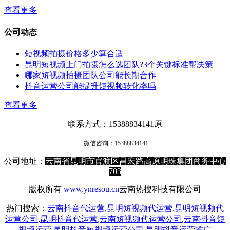
查看更多
公司动态
短视频拍摄价格多少算合适
昆明短视频上门拍摄怎么选团队?3个关键标准帮决策
哪家短视频拍摄团队公司能长期合作
抖音运营公司能提升短视频转化率吗
查看更多
联系方式：15388834141原
微信咨询：
15388834141
公司地址：
云南省昆明市官渡区昌宏路高原明珠集团商务中心
703
版权所有
www.ynresou.cn
云南热搜科技有限公司
热门搜索：
云南抖音代运营
,
昆明短视频代运营
,
昆明短视频代
运营公司
,
昆明抖音代运营
,
云南短视频代运营公司
,
云南抖音短
视频运营
,
昆明抖音短视频运营公司
,
昆明抖音运营推广