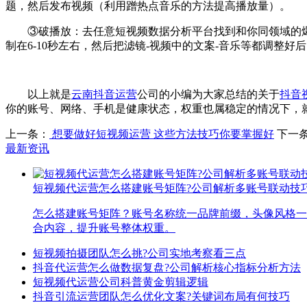
题，然后发布视频（利用蹭热点音乐的方法提高播放量）。
③破播放：去任意短视频数据分析平台找到和你同领域的
制在6-10秒左右，然后把滤镜-视频中的文案-音乐等都调整
以上就是
云南抖音运营
公司的小编为大家总结的关于
抖音视
你的账号、网络、手机是健康状态，权重也属稳定的情况下，
上一条：
想要做好短视频运营 这些方法技巧你要掌握好
下一
最新资讯
短视频代运营怎么搭建账号矩阵?公司解析多账号联动技
怎么搭建账号矩阵？账号名称统一品牌前缀，头像风格一
合内容，提升账号整体权重。
短视频拍摄团队怎么挑?公司实地考察看三点
抖音代运营怎么做数据复盘?公司解析核心指标分析方法
短视频代运营公司科普黄金剪辑逻辑
抖音引流运营团队怎么优化文案?关键词布局有何技巧